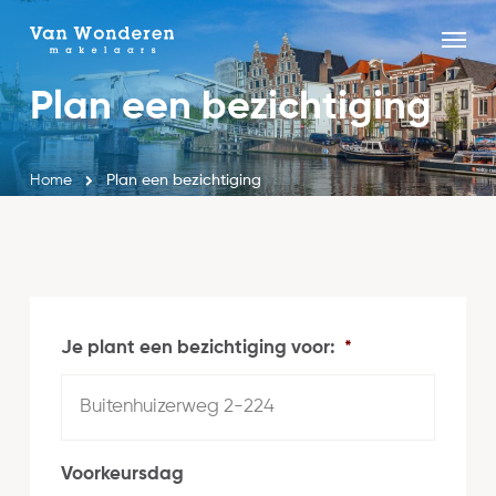
Skip
Menu
to
Close
main
Plan een bezichtiging
Menu
content
Home
Plan een bezichtiging
Je plant een bezichtiging voor:
*
Voorkeursdag