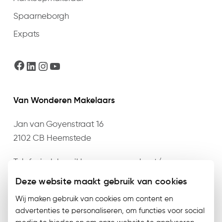
Spaarneborgh
Expats
Facebook
LinkedIn
Instagram
YouTube
Van Wonderen Makelaars
Jan van Goyenstraat 16
2102 CB Heemstede
Telefonisch bereikbaar op maandag t/m
donderdag van 09:00 t/m 17:30 en vrijdag van
Deze website maakt gebruik van cookies
09:00 t/m 17:00 op het nummer
023 – 528 76 76
of
Wij maken gebruik van cookies om content en
mail
info@vanwonderen.nl
.
advertenties te personaliseren, om functies voor social