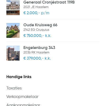
Generaal Cronjéstraat 119B
2021 JE Haarlem
€ 2.000,- p/m
Oude Kruisweg 66
2142 EG Cruquius
€ 750.000,- k.k.
Engelenburg 343
2036 RK Haarlem
€ 379.000,- k.k.
Handige links
Taxaties
Verkoopmakelaar
Aankoopmakelaar