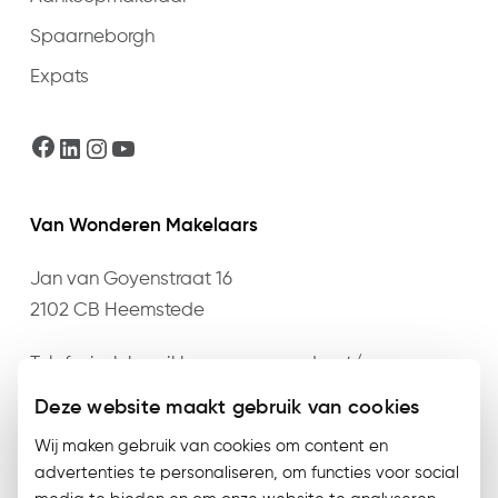
Spaarneborgh
Expats
Facebook
LinkedIn
Instagram
YouTube
Van Wonderen Makelaars
Jan van Goyenstraat 16
2102 CB Heemstede
Telefonisch bereikbaar op maandag t/m
donderdag van 09:00 t/m 17:30 en vrijdag van
Deze website maakt gebruik van cookies
09:00 t/m 17:00 op het nummer
023 – 528 76 76
of
Wij maken gebruik van cookies om content en
mail
info@vanwonderen.nl
.
advertenties te personaliseren, om functies voor social