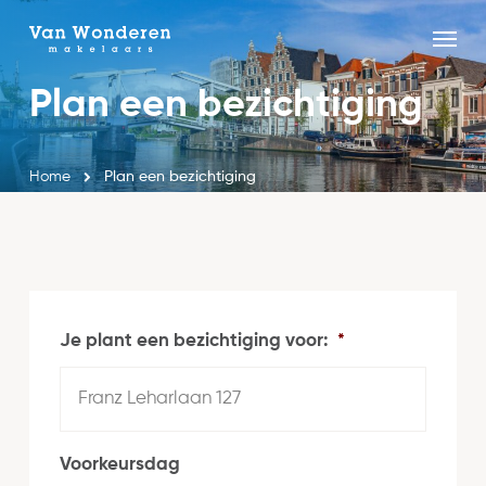
Skip
Menu
to
Close
main
Plan een bezichtiging
Menu
content
Home
Plan een bezichtiging
Je plant een bezichtiging voor:
*
Voorkeursdag