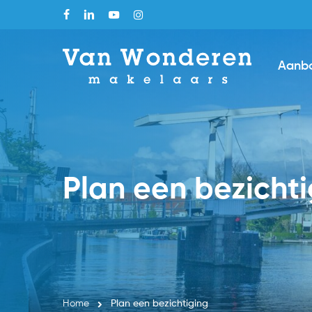
Skip
facebook
linkedin
youtube
instagram
to
main
Aanb
content
Plan een bezicht
Home
Plan een bezichtiging