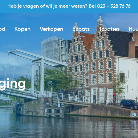
Heb je vragen of wil je meer weten? Bel 023 - 528 76 76
od
Kopen
Verkopen
Expats
Taxaties
Huu
iging