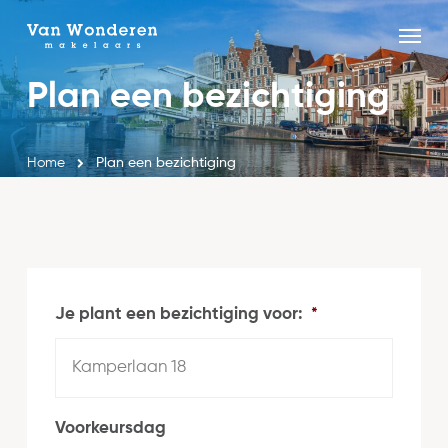
Skip
Menu
to
Close
main
Plan een bezichtiging
Menu
content
Home
Plan een bezichtiging
Je plant een bezichtiging voor:
*
Voorkeursdag