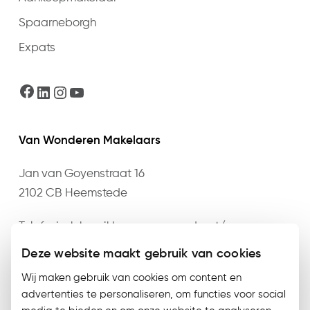
Spaarneborgh
Expats
Facebook
LinkedIn
Instagram
YouTube
Van Wonderen Makelaars
Jan van Goyenstraat 16
2102 CB Heemstede
Telefonisch bereikbaar op maandag t/m
donderdag van 09:00 t/m 17:30 en vrijdag van
Deze website maakt gebruik van cookies
09:00 t/m 17:00 op het nummer
023 – 528 76 76
of
Wij maken gebruik van cookies om content en
mail
info@vanwonderen.nl
.
advertenties te personaliseren, om functies voor social