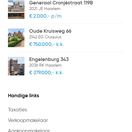
Generaal Cronjéstraat 119B
2021 JE Haarlem
€ 2.000,- p/m
Oude Kruisweg 66
2142 EG Cruquius
€ 750.000,- k.k.
Engelenburg 343
2036 RK Haarlem
€ 379.000,- k.k.
Handige links
Taxaties
Verkoopmakelaar
Aankoopmakelaar