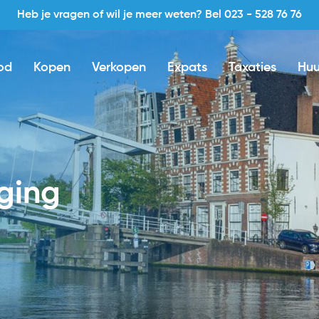
Heb je vragen of wil je meer weten? Bel 023 - 528 76 76
od
Kopen
Verkopen
Expats
Taxaties
Huu
iging