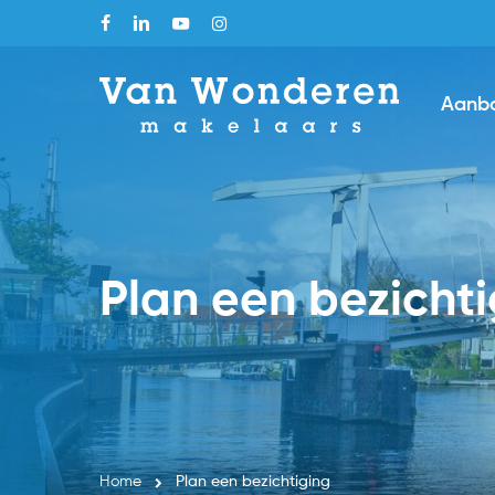
Skip
facebook
linkedin
youtube
instagram
to
main
Aanb
content
Plan een bezicht
Home
Plan een bezichtiging