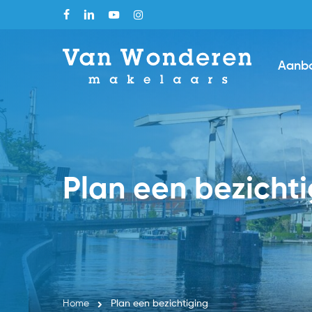
Skip
facebook
linkedin
youtube
instagram
to
main
Aanb
content
Plan een bezicht
Home
Plan een bezichtiging