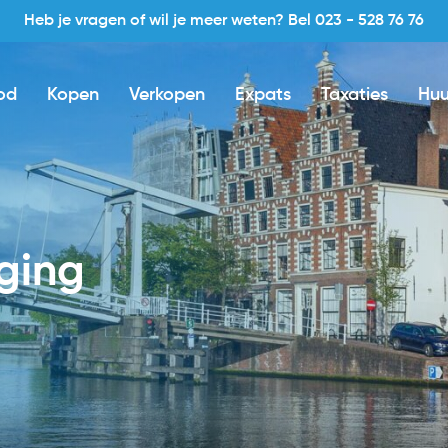
Heb je vragen of wil je meer weten? Bel 023 - 528 76 76
od
Kopen
Verkopen
Expats
Taxaties
Huu
iging