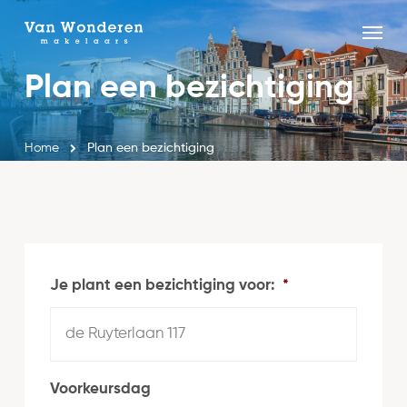
Skip
Menu
to
Close
main
Plan een bezichtiging
Menu
content
Home
Plan een bezichtiging
Je plant een bezichtiging voor:
*
Voorkeursdag