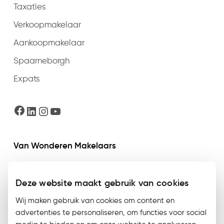
Taxaties
Verkoopmakelaar
Aankoopmakelaar
Spaarneborgh
Expats
Facebook
LinkedIn
Instagram
YouTube
Van Wonderen Makelaars
Jan van Goyenstraat 16
Deze website maakt gebruik van cookies
2102 CB Heemstede
Wij maken gebruik van cookies om content en
Telefonisch bereikbaar op maandag t/m
advertenties te personaliseren, om functies voor social
donderdag van 09:00 t/m 17:30 en vrijdag van