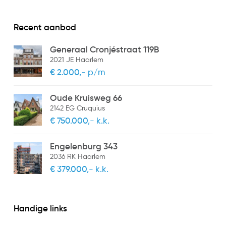
Recent aanbod
Generaal Cronjéstraat 119B
2021 JE Haarlem
€ 2.000,- p/m
Oude Kruisweg 66
2142 EG Cruquius
€ 750.000,- k.k.
Engelenburg 343
2036 RK Haarlem
€ 379.000,- k.k.
Handige links