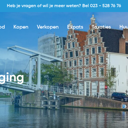
Heb je vragen of wil je meer weten? Bel 023 - 528 76 76
od
Kopen
Verkopen
Expats
Taxaties
Huu
iging