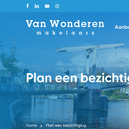
Skip
facebook
linkedin
youtube
instagram
to
main
Aanb
content
Plan een bezicht
Home
Plan een bezichtiging