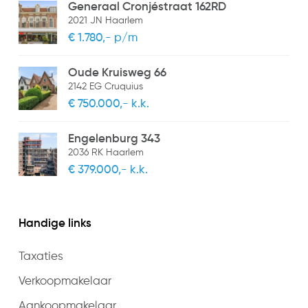
Generaal Cronjéstraat 162RD
2021 JN Haarlem
€ 1.780,- p/m
Oude Kruisweg 66
2142 EG Cruquius
€ 750.000,- k.k.
Engelenburg 343
2036 RK Haarlem
€ 379.000,- k.k.
Handige links
Taxaties
Verkoopmakelaar
Aankoopmakelaar