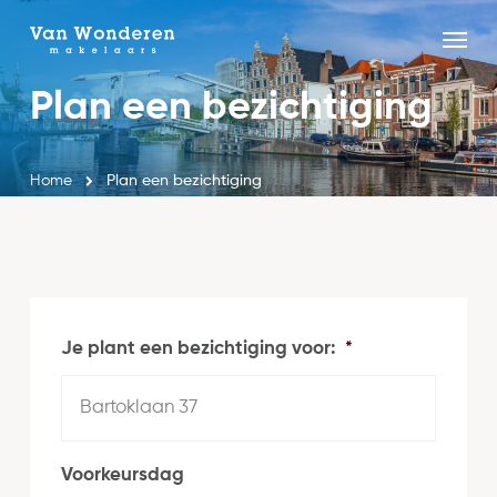
Skip
Menu
to
Close
main
Plan een bezichtiging
Menu
content
Home
Plan een bezichtiging
Je plant een bezichtiging voor:
*
Voorkeursdag