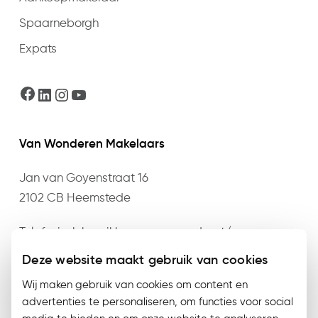
Spaarneborgh
Expats
Facebook
LinkedIn
Instagram
YouTube
Van Wonderen Makelaars
Jan van Goyenstraat 16
2102 CB Heemstede
Telefonisch bereikbaar op maandag t/m
donderdag van 09:00 t/m 17:30 en vrijdag van
Deze website maakt gebruik van cookies
09:00 t/m 17:00 op het nummer
023 – 528 76 76
of
Wij maken gebruik van cookies om content en
mail
info@vanwonderen.nl
.
advertenties te personaliseren, om functies voor social