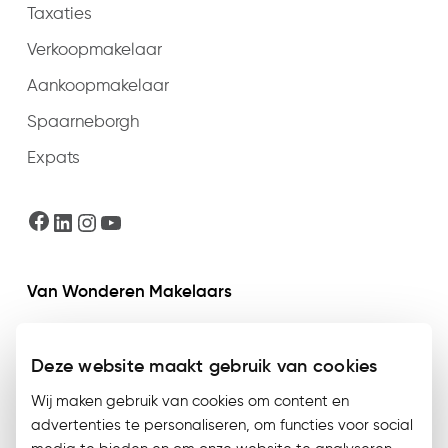
Taxaties
Verkoopmakelaar
Aankoopmakelaar
Spaarneborgh
Expats
Facebook
LinkedIn
Instagram
YouTube
Van Wonderen Makelaars
Jan van Goyenstraat 16
Deze website maakt gebruik van cookies
2102 CB Heemstede
Wij maken gebruik van cookies om content en
Telefonisch bereikbaar op maandag t/m
advertenties te personaliseren, om functies voor social
donderdag van 09:00 t/m 17:30 en vrijdag van