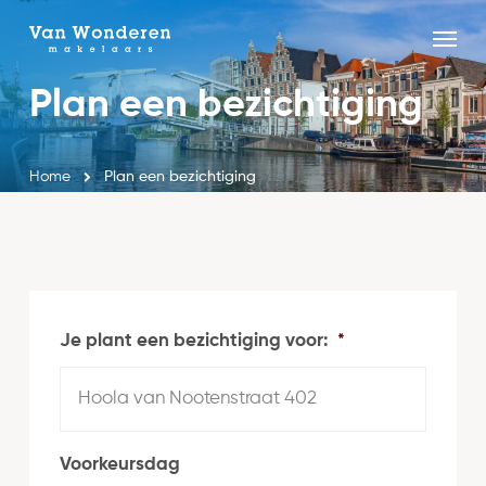
Skip
Menu
to
Close
main
Plan een bezichtiging
Menu
content
Home
Plan een bezichtiging
Je plant een bezichtiging voor:
*
Voorkeursdag