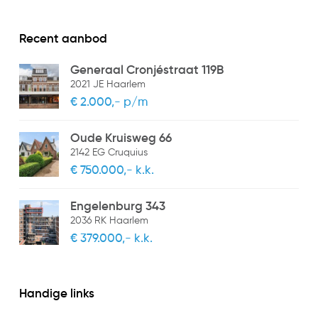
Recent aanbod
Generaal Cronjéstraat 119B
2021 JE Haarlem
€ 2.000,- p/m
Oude Kruisweg 66
2142 EG Cruquius
€ 750.000,- k.k.
Engelenburg 343
2036 RK Haarlem
€ 379.000,- k.k.
Handige links