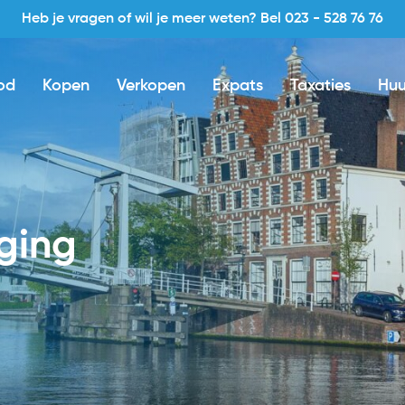
Heb je vragen of wil je meer weten? Bel 023 - 528 76 76
od
Kopen
Verkopen
Expats
Taxaties
Huu
iging