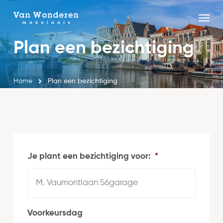
Skip
Menu
to
Close
main
Plan een bezichtiging
Menu
content
Home
Plan een bezichtiging
Je plant een bezichtiging voor:
*
Voorkeursdag