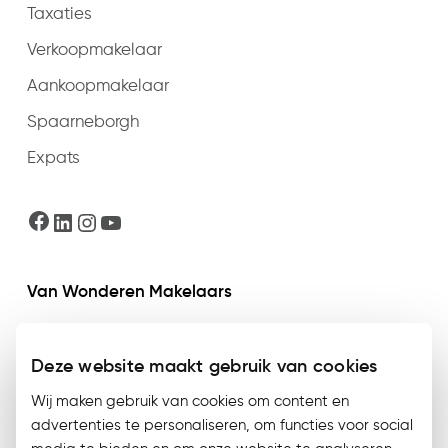
Taxaties
Verkoopmakelaar
Aankoopmakelaar
Spaarneborgh
Expats
Facebook
LinkedIn
Instagram
YouTube
Van Wonderen Makelaars
Jan van Goyenstraat 16
Deze website maakt gebruik van cookies
2102 CB Heemstede
Wij maken gebruik van cookies om content en
Telefonisch bereikbaar op maandag t/m
advertenties te personaliseren, om functies voor social
donderdag van 09:00 t/m 17:30 en vrijdag van