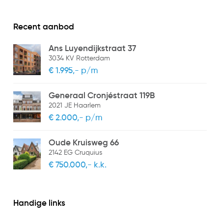
Recent aanbod
Ans Luyendijkstraat 37
3034 KV Rotterdam
€ 1.995,- p/m
Generaal Cronjéstraat 119B
2021 JE Haarlem
€ 2.000,- p/m
Oude Kruisweg 66
2142 EG Cruquius
€ 750.000,- k.k.
Handige links