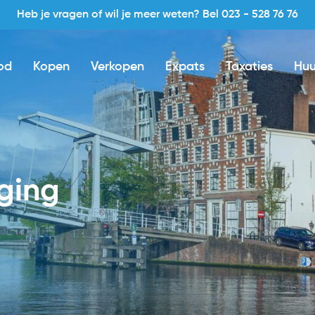
Heb je vragen of wil je meer weten? Bel 023 - 528 76 76
od
Kopen
Verkopen
Expats
Taxaties
Huu
iging