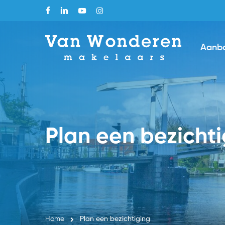
Skip
facebook
linkedin
youtube
instagram
to
main
Aanb
content
Plan een bezicht
Home
Plan een bezichtiging