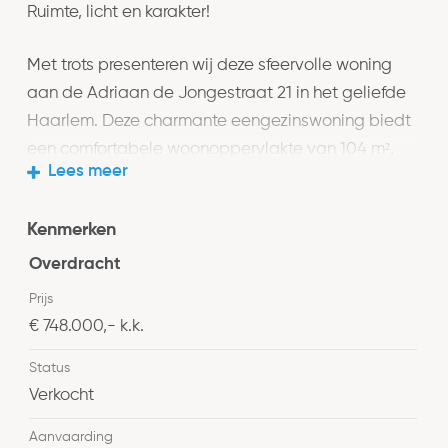
Ruimte, licht en karakter!
Met trots presenteren wij deze sfeervolle woning
aan de Adriaan de Jongestraat 21 in het geliefde
Haarlem. Deze charmante eengezinswoning biedt
een comfortabele woonoppervlakte van 104 m²,
Lees meer
Perfect voor wie op zoek is naar een thuis in een
rustige, groene buurt met alle gemakken binnen
Kenmerken
handbereik.
Overdracht
Indeling
Prijs
Entree, hal met granito vloer en tochtdeur, toilet met
€ 748.000,- k.k.
fonteintje. De ruime woonkamer en suite met erker
Status
voorzien van een fraaie pvc visgraat vloer met
Verkocht
vloerverwarming en grote ramen, biedt een
gezellige plek om te ontspannen. De open keuken
Aanvaarding