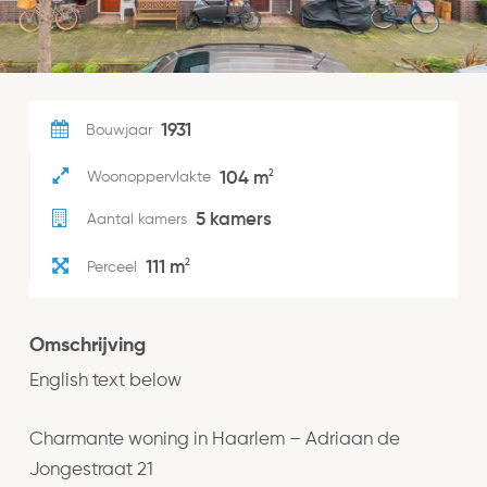
1931
Bouwjaar
2
104 m
Woonoppervlakte
5 kamers
Aantal kamers
2
111 m
Perceel
Omschrijving
English text below
Charmante woning in Haarlem – Adriaan de
Jongestraat 21