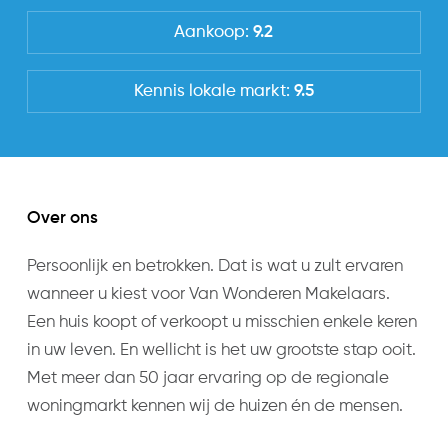
Tuin
a home in a quiet, green neighborhood with all
Aankoop:
9.2
Type
amenities within easy reach.
Achtertuin
Kennis lokale markt:
9.5
Layout
Staat
Entrance, hall with granite floor and draft door,
Normaal
toilet with sink. The spacious living room en suite
Ligging
with bay window, a beautiful PVC herringbone floor
Noord
with underfloor heating and large windows, offers a
Over ons
cozy place to relax. The open kitchen (2022) is
Achterom
Persoonlijk en betrokken. Dat is wat u zult ervaren
modern and fully equipped. Through the French
Ja
wanneer u kiest voor Van Wonderen Makelaars.
doors you reach the sunny backyard with a rear
Een huis koopt of verkoopt u misschien enkele keren
entrance. A wonderful place to enjoy a cup of
Energieverbruik
in uw leven. En wellicht is het uw grootste stap ooit.
coffee in the sun or a barbecue with friends.
Energielabel
Met meer dan 50 jaar ervaring op de regionale
C
woningmarkt kennen wij de huizen én de mensen.
On the first floor there are 2 well-sized bedrooms
with fitted wardrobes and a side study/bedroom.