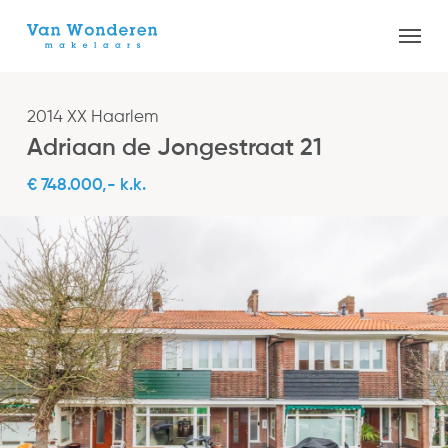
Skip
Menu
to
Close
main
Menu
content
2014 XX Haarlem
Adriaan de Jongestraat 21
€ 748.000,- k.k.