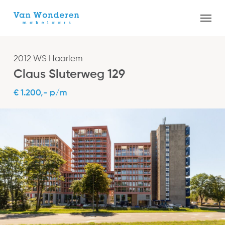
Skip
Menu
to
Close
main
Menu
content
2012 WS Haarlem
Claus Sluterweg 129
€ 1.200,- p/m