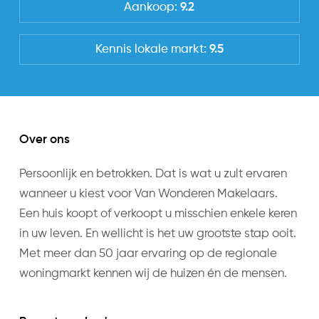
Aankoop:
9.2
Dit complex is gesitueerd op een super centrale
Ligging
locatie in Haarlem. Op loopafstand bevindt zich
In woonwijk, Vrij uitzicht
Kennis lokale markt:
9.5
de Haarlemmerhout, welke doorloopt tot de
Haarlemse binnenstad. Of zoek de natuur op en
Tuin
fiets naar de duinen, het strand of het nabij
Achterom
gelegen Groenendaalse Bos. En uiteraard op
Nee
beperkte afstand van Amsterdam, Schiphol en Den
Over ons
Haag.
Energieverbruik
Persoonlijk en betrokken. Dat is wat u zult ervaren
GOED TE WETEN:
wanneer u kiest voor Van Wonderen Makelaars.
Energielabel
– het nieuwbouwcomplex is opgeleverd in 2019
Een huis koopt of verkoopt u misschien enkele keren
A
–privé parkeerplaats in kelder en
in uw leven. En wellicht is het uw grootste stap ooit.
parkeergelegenheid op afgesloten terrein
Met meer dan 50 jaar ervaring op de regionale
Uitrusting
– zeer centraal gelegen
woningmarkt kennen wij de huizen én de mensen.
Soorten warm water
– smaakvol en luxe afgewerkt
CV ketel
– huurperiode maximaal twee jaar