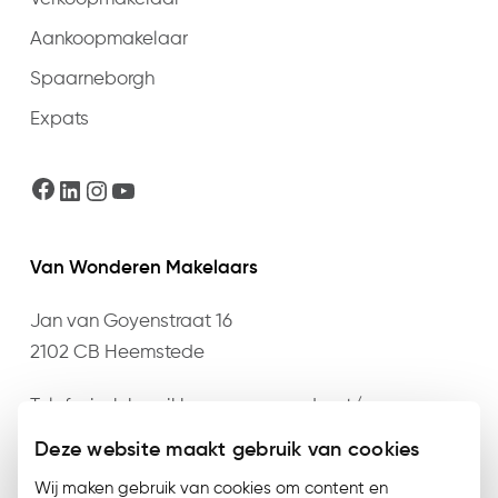
Aankoopmakelaar
Spaarneborgh
Expats
Facebook
LinkedIn
Instagram
YouTube
Van Wonderen Makelaars
Jan van Goyenstraat 16
2102 CB Heemstede
Telefonisch bereikbaar op maandag t/m
donderdag van 09:00 t/m 17:30 en vrijdag van
Deze website maakt gebruik van cookies
09:00 t/m 17:00 op het nummer
023 – 528 76 76
of
Wij maken gebruik van cookies om content en