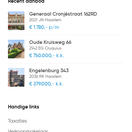
Recent aanbod
– huurprijs is excl. g.l.w. (indicatie ca.€75,- p.mnd)
Parkeer faciliteiten
– waarborgsom 1 maand huur
Openbaar parkeren, Parkeergarage, Op
Generaal Cronjéstraat 162RD
2021 JN Haarlem
– oplevering per direct mogelijk.
afgesloten terrein
€ 1.780,- p/m
Oude Kruisweg 66
2142 EG Cruquius
€ 750.000,- k.k.
Engelenburg 343
2036 RK Haarlem
€ 379.000,- k.k.
Handige links
Taxaties
Verkoopmakelaar