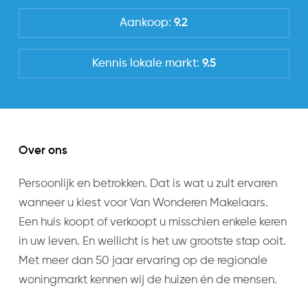
Algemeen:
Achterom
Aankoop:
9.2
Woonoppervlakte: 373 m²
Ja
Perceeloppervlakte: 795 m²
Kennis lokale markt:
9.5
Bouwjaar: 1936
Energieverbruik
Perfect voor een praktijk of kantoor aan huis!
Energielabel
Sfeervol familiehuis met 5 slaapkamers en 2
badkamers
F
Mogelijkheid tot meer slaapkamers op ruime
Over ons
zolderverdieping (75m2)
Uitrusting
Royale living met open haard en gezellige
Persoonlijk en betrokken. Dat is wat u zult ervaren
Soorten warm water
woonkeuken
wanneer u kiest voor Van Wonderen Makelaars.
CV ketel
Op loopafstand van diverse winkelstraten,
Een huis koopt of verkoopt u misschien enkele keren
Parkeer faciliteiten
fietsafstand van de Haarlemse binnenstad,
in uw leven. En wellicht is het uw grootste stap ooit.
Openbaar parkeren
scholen, sportaccommodaties, NS-Station
Met meer dan 50 jaar ervaring op de regionale
Heemstede-Aerdenhout het strand en de duinen.
woningmarkt kennen wij de huizen én de mensen.
Nabij uitvalswegen naar Amsterdam, Schiphol en