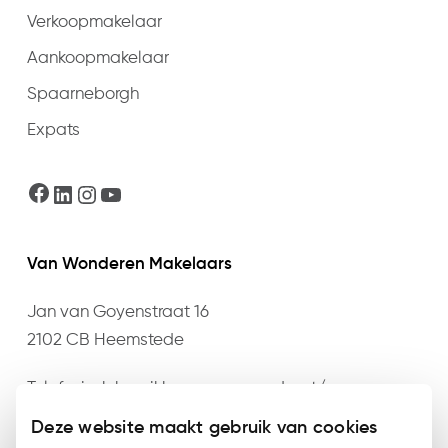
Verkoopmakelaar
Aankoopmakelaar
Spaarneborgh
Expats
Facebook
LinkedIn
Instagram
YouTube
Van Wonderen Makelaars
Jan van Goyenstraat 16
2102 CB Heemstede
Telefonisch bereikbaar op maandag t/m
donderdag van 09:00 t/m 17:30 en vrijdag van
Deze website maakt gebruik van cookies
09:00 t/m 17:00 op het nummer
023 – 528 76 76
of