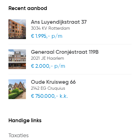
Den Haag
Recent aanbod
Oplevering in overleg
Ans Luyendijkstraat 37
3034 KV Rotterdam
€ 1.995,- p/m
Generaal Cronjéstraat 119B
2021 JE Haarlem
€ 2.000,- p/m
Oude Kruisweg 66
2142 EG Cruquius
€ 750.000,- k.k.
Handige links
Taxaties