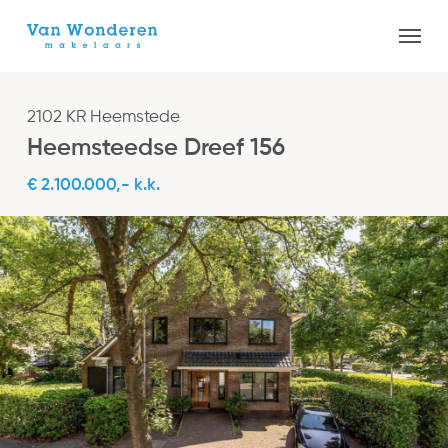
Skip
Menu
to
Close
main
Menu
content
2102 KR Heemstede
Heemsteedse Dreef 156
€ 2.100.000,- k.k.