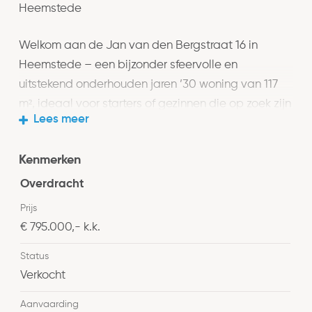
Heemstede
Welkom aan de Jan van den Bergstraat 16 in
Heemstede – een bijzonder sfeervolle en
uitstekend onderhouden jaren ’30 woning van 117
m², ideaal voor starters of gezinnen die op zoek zijn
Lees meer
naar ruimte, karakter en een kindvriendelijke
woonomgeving. Deze woning combineert
Kenmerken
authentieke stijlkenmerken met modern
wooncomfort en beschikt bovendien over
Overdracht
energielabel B. Met de gezellige en zeer complete
Prijs
winkelstraat Binnenweg met zijn supermarkten,
€ 795.000,- k.k.
speciaalwinkels en leuke restaurants op
Status
loopafstand woont u hier heerlijk centraal én rustig.
Verkocht
Bij binnenkomst valt direct de warme,
Aanvaarding