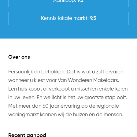
Aankoop:
9.2
bij de (gas)haard kan zitten. De woonkamer loopt
0 m
door naar de ruime woonkeuken aan de
Tuinoppervlakte
achterzijde, met dubbele openslaande deuren
Kennis lokale markt:
9.5
2
47 m
naar de zonnige tuin op het westen.
Eerste verdieping:
Indeling
Op de eerste verdieping bevinden zich twee ruime
slaapkamers, beide voorzien van praktische
Aantal kamers
Over ons
inbouwkasten. Daarnaast is er een aparte
6
werkruimte, ideaal als thuiswerkplek of
Persoonlijk en betrokken. Dat is wat u zult ervaren
Aantal slaapkamers
kinderkamer, hier vindt u ook de aansluiting voor
wanneer u kiest voor Van Wonderen Makelaars.
4
de droger- en wasmachine welke mooi zijn
Een huis koopt of verkoopt u misschien enkele keren
weggewerkt in een fraaie inbouwkast. De moderne
in uw leven. En wellicht is het uw grootste stap ooit.
Locatie
badkamer beschikt over een ligbad, douche,
Met meer dan 50 jaar ervaring op de regionale
Ligging
wastafel en toilet.
woningmarkt kennen wij de huizen én de mensen.
In centrum, In woonwijk
Tweede verdieping:
De zolderverdieping is verrassend ruim en biedt
Recent aanbod