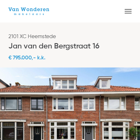
Skip
Menu
to
Close
main
Menu
content
2101 XC Heemstede
Jan van den Bergstraat 16
€ 795.000,- k.k.