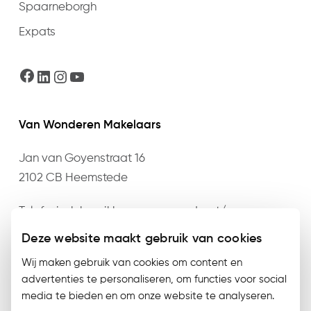
Spaarneborgh
Expats
Facebook
LinkedIn
Instagram
YouTube
Van Wonderen Makelaars
Jan van Goyenstraat 16
2102 CB Heemstede
Telefonisch bereikbaar op maandag t/m
donderdag van 09:00 t/m 17:30 en vrijdag van
Deze website maakt gebruik van cookies
09:00 t/m 17:00 op het nummer
023 – 528 76 76
of
Wij maken gebruik van cookies om content en
mail
info@vanwonderen.nl
.
advertenties te personaliseren, om functies voor social
media te bieden en om onze website te analyseren.