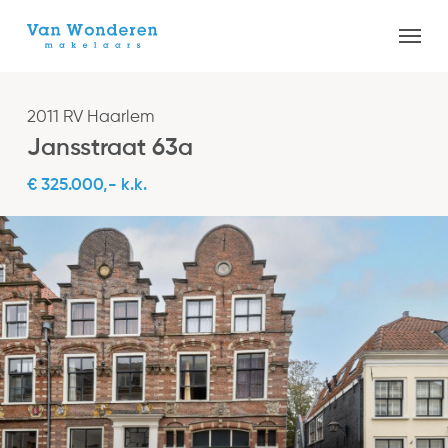
Skip
Menu
to
Close
main
Menu
content
2011 RV Haarlem
Jansstraat 63a
€ 325.000,- k.k.