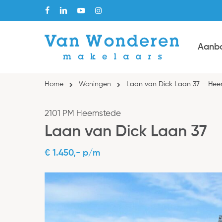
Skip
facebook
linkedin
youtube
instagram
to
main
Aanb
content
Home
Woningen
Laan van Dick Laan 37 – He
2101 PM Heemstede
Laan van Dick Laan 37
€ 1.450,- p/m