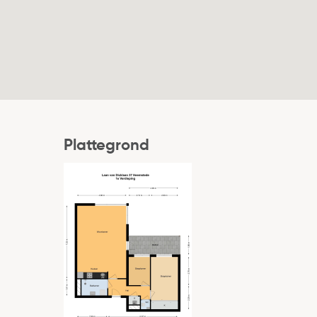
Locatie
Ligging
Tuin
Achterom
Energieverbruik
Plattegrond
Energielabel
Uitrusting
Soorten warm water
Parkeer faciliteiten