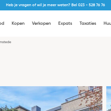
Heb je vragen of wil je meer weten? Bel 023 - 528 76 76
od
Kopen
Verkopen
Expats
Taxaties
Huu
emstede