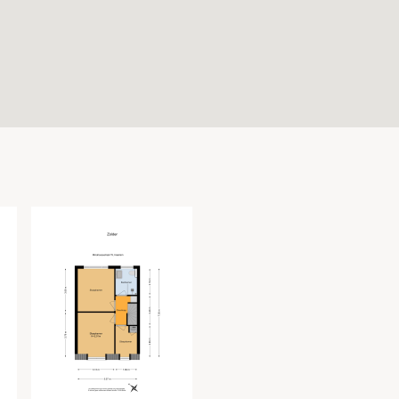
6
In woonwijk
Achtertuin
Normaal
Noordoost
Ja
B