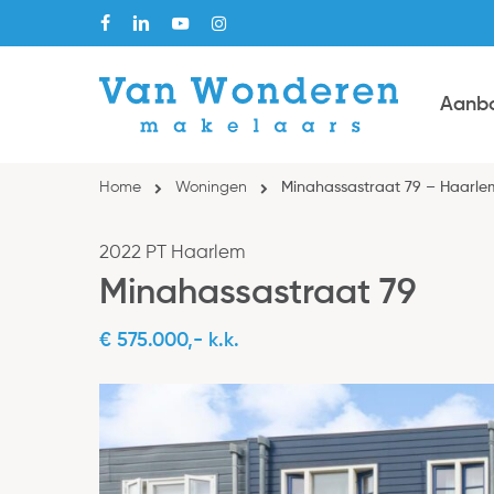
Skip
facebook
linkedin
youtube
instagram
to
main
Aanb
content
Home
Woningen
Minahassastraat 79 – Haarle
2022 PT Haarlem
Minahassastraat 79
€ 575.000,- k.k.