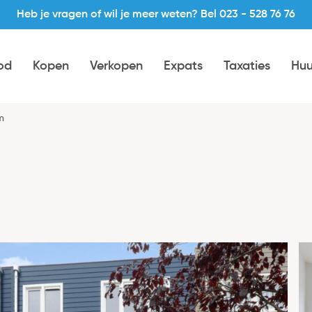
Heb je vragen of wil je meer weten? Bel 023 - 528 76 76
od
Kopen
Verkopen
Expats
Taxaties
Huu
m