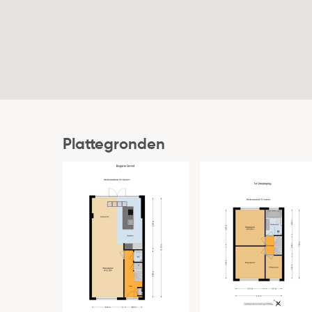
Aantal slaapkamers
Locatie
Ligging
Tuin
Type
Plattegronden
Staat
Ligging
Achterom
Energieverbruik
Energielabel