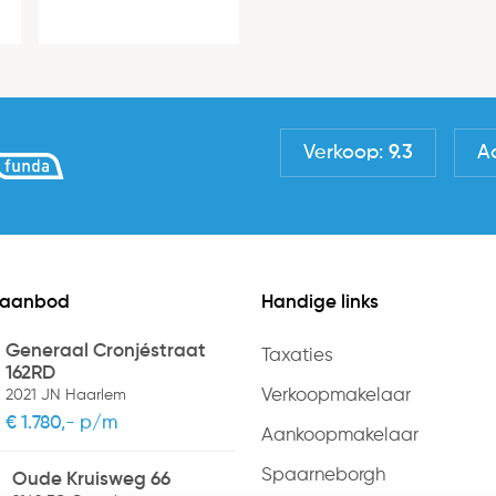
CV ketel
Openbaar parkeren
Verkoop:
9.3
A
 aanbod
Handige links
Generaal Cronjéstraat
Taxaties
162RD
Verkoopmakelaar
2021 JN Haarlem
€ 1.780,- p/m
Aankoopmakelaar
Spaarneborgh
Oude Kruisweg 66