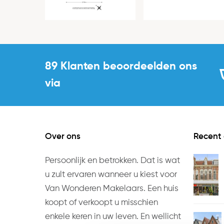
Uitrusting
Soorten warm water
Parkeer faciliteiten
89 Klanten beoordeelden ons
via
Over ons
Recent
Persoonlijk en betrokken. Dat is wat
u zult ervaren wanneer u kiest voor
Van Wonderen Makelaars. Een huis
koopt of verkoopt u misschien
enkele keren in uw leven. En wellicht