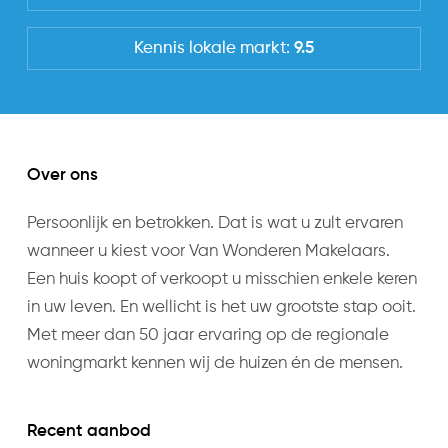
Uitrusting
Soorten warm water
Kennis lokale markt:
9.5
CV ketel, Centrale voorziening
Parkeer faciliteiten
Openbaar parkeren
Over ons
Persoonlijk en betrokken. Dat is wat u zult ervaren
wanneer u kiest voor Van Wonderen Makelaars.
Een huis koopt of verkoopt u misschien enkele keren
in uw leven. En wellicht is het uw grootste stap ooit.
Met meer dan 50 jaar ervaring op de regionale
woningmarkt kennen wij de huizen én de mensen.
Recent aanbod