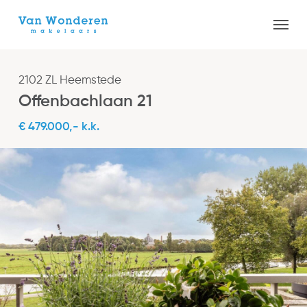
Skip
Menu
to
Close
main
Menu
content
2102 ZL Heemstede
Offenbachlaan 21
€ 479.000,- k.k.