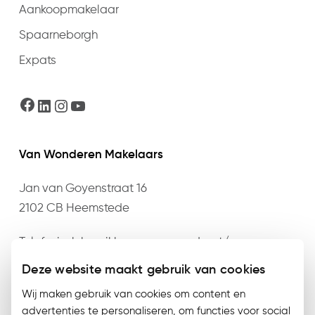
Aankoopmakelaar
Spaarneborgh
Expats
Facebook
LinkedIn
Instagram
YouTube
Van Wonderen Makelaars
Jan van Goyenstraat 16
2102 CB Heemstede
Telefonisch bereikbaar op maandag t/m
donderdag van 09:00 t/m 17:30 en vrijdag van
Deze website maakt gebruik van cookies
09:00 t/m 17:00 op het nummer
023 – 528 76 76
of
Wij maken gebruik van cookies om content en
mail
info@vanwonderen.nl
.
advertenties te personaliseren, om functies voor social