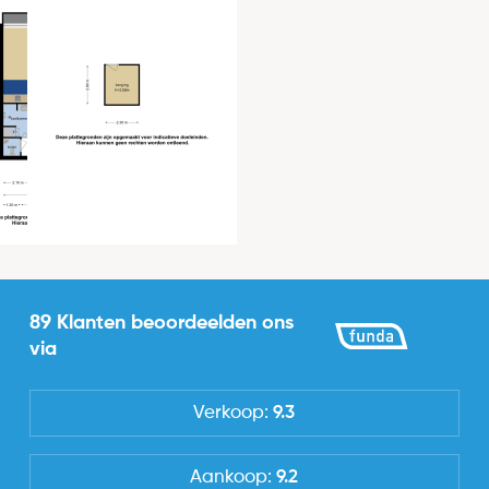
1
Quooker en een wijnklimaatkast
Actieve en gezonde VvE, onderdeel van het
Locatie
Spaarneborgh complex
Ligging
Huismeester en schoonmaakservice t.b.v. de
Aan water, Aan rustige weg, In woonwijk, Vrij
gemeenschappelijke ruimtes
uitzicht, Beschutte ligging, Aan vaarwater
Servicekosten € 324,17 per maand (incl. voorschot
verwarming)
Tuin
Achterom
Nee
89 Klanten beoordeelden ons
via
Energieverbruik
Energielabel
Verkoop:
9.3
A
Aankoop:
9.2