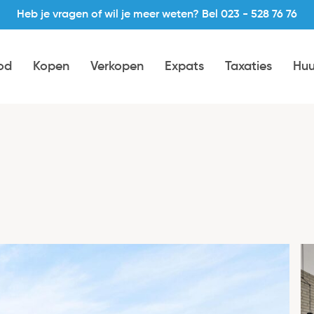
Heb je vragen of wil je meer weten? Bel 023 - 528 76 76
od
Kopen
Verkopen
Expats
Taxaties
Huu