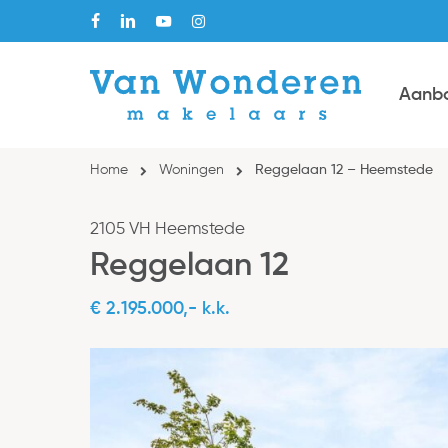
Skip
facebook
linkedin
youtube
instagram
to
main
Aanb
content
Home
Woningen
Reggelaan 12 – Heemstede
2105 VH Heemstede
Reggelaan 12
€ 2.195.000,- k.k.