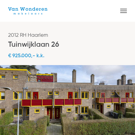
Skip
Menu
to
Close
main
Menu
content
2012 RH Haarlem
Tuinwijklaan 26
€ 925.000,- k.k.