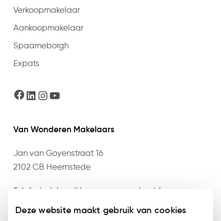
Verkoopmakelaar
Aankoopmakelaar
Spaarneborgh
Expats
Facebook
LinkedIn
Instagram
YouTube
Van Wonderen Makelaars
Jan van Goyenstraat 16
2102 CB Heemstede
Telefonisch bereikbaar op maandag t/m
donderdag van 09:00 t/m 17:30 en vrijdag van
Deze website maakt gebruik van cookies
09:00 t/m 17:00 op het nummer
023 – 528 76 76
of