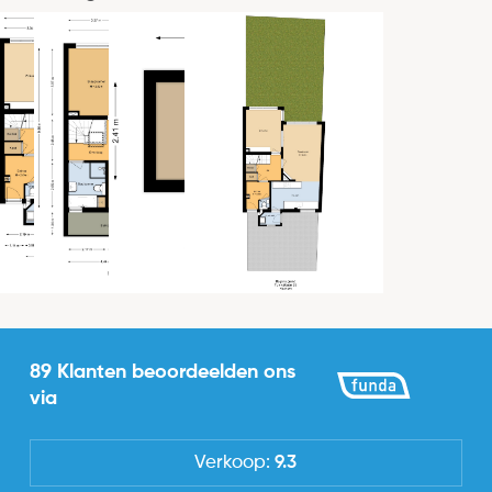
6 m
Indeling
Aantal kamers
6
Aantal slaapkamers
4
Locatie
Ligging
Aan rustige weg, In woonwijk
89 Klanten beoordeelden ons
via
Tuin
Type
Verkoop:
9.3
Achtertuin