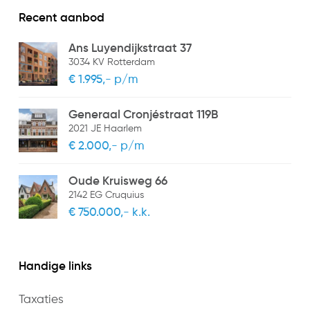
Recent aanbod
Parkeer faciliteiten
Openbaar parkeren
Ans Luyendijkstraat 37
3034 KV Rotterdam
€ 1.995,- p/m
Generaal Cronjéstraat 119B
2021 JE Haarlem
€ 2.000,- p/m
Oude Kruisweg 66
2142 EG Cruquius
€ 750.000,- k.k.
Handige links
Taxaties