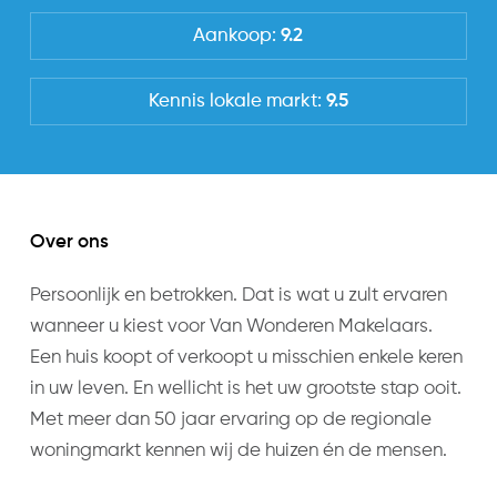
Aankoop:
9.2
Staat
Verzorgd
Kennis lokale markt:
9.5
Ligging
Oost
Achterom
Ja
Over ons
Energieverbruik
Persoonlijk en betrokken. Dat is wat u zult ervaren
wanneer u kiest voor Van Wonderen Makelaars.
Energielabel
Een huis koopt of verkoopt u misschien enkele keren
D
in uw leven. En wellicht is het uw grootste stap ooit.
Met meer dan 50 jaar ervaring op de regionale
Uitrusting
woningmarkt kennen wij de huizen én de mensen.
Soorten warm water
CV ketel