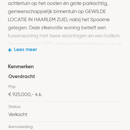
achtertuin op het oosten én grote parkachtig,
gemeenschappelijk binnentuin op GEWILDE
LOCATIE IN HAARLEM ZUID, nabij het Spaarne
gelegen. Deze sfeervolle woning betreft een
tussenwoning met twee woonlagen en een balkon.
De woning is in 2015 verbouwd met behoud van de
Lees meer
originele staat waarbij diverse authentieke details
zijn behouden. De ligging, nabij uitvalswegen, de
Kenmerken
Haarlemmer Hout, het Spaarne en andere
voorzieningen is zeer ideaal. Onder architectuur
Overdracht
van J.B. van Loghem werd in 1920-1922 Tuinwijk-
Prijs
Zuid gestalte gegeven. Eenheid wordt verkregen
€ 925.000,- k.k.
door het toepassen van symmetrie en
Status
gelijkvormigheid in de vormbepalende elementen
Verkocht
zoals ramen, deuren, pergola’s, hekjes en houtwerk
tegen de gevels.
Aanvaarding