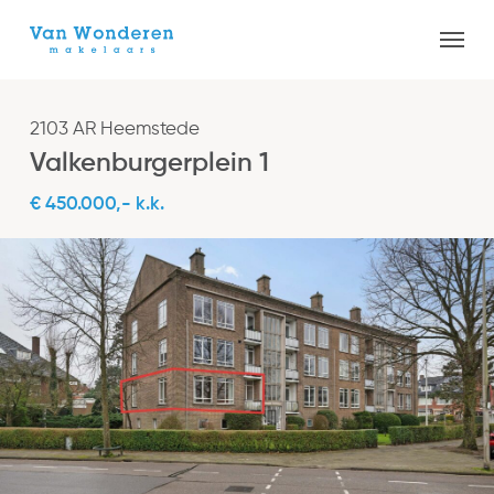
Skip
Menu
to
Close
main
Menu
content
2103 AR Heemstede
Valkenburgerplein 1
€ 450.000,- k.k.