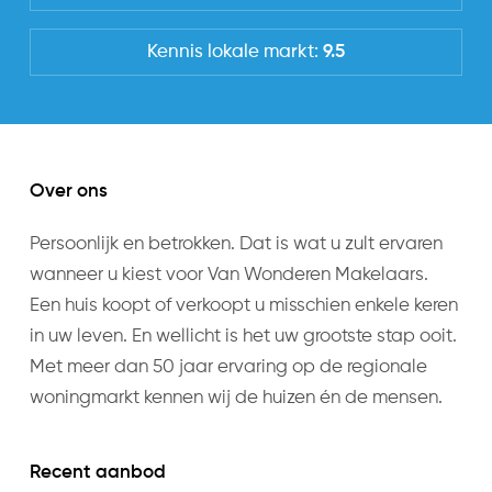
Kennis lokale markt:
9.5
Uitrusting
Soorten warm water
CV ketel
Parkeer faciliteiten
Over ons
Openbaar parkeren
Persoonlijk en betrokken. Dat is wat u zult ervaren
wanneer u kiest voor Van Wonderen Makelaars.
Een huis koopt of verkoopt u misschien enkele keren
in uw leven. En wellicht is het uw grootste stap ooit.
Met meer dan 50 jaar ervaring op de regionale
woningmarkt kennen wij de huizen én de mensen.
Recent aanbod