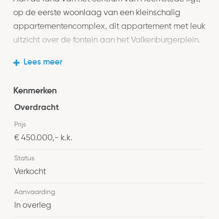
op de eerste woonlaag van een kleinschalig
appartementencomplex, dit appartement met leuk
uitzicht over de fontein aan het Valkenburgerplein.
Lees meer
Begane grond: Gemeenschappelijke entree, hal,
inpandige berging met aansluiting voor
Kenmerken
wasmachine (3.30×2.18m) en een grote garage
(5.93×3.83m).
Overdracht
Prijs
1e woonlaag: Entree; ruime hal met ruime
€ 450.000,- k.k.
inbouwkasten, doorlopende laminaatvloer door
Status
het gehele appartement, keuken compleet met
Verkocht
inbouwapparatuur en deur naar klein
voorbalkonnetje met diepe werkkast; lichte
Aanvaarding
woonkamer (5.48×4.54m) met prachtig vrij uitzicht
In overleg
over het plein, ruime badkamer voorzien van