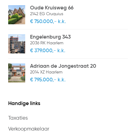
Oude Kruisweg 66
2142 EG Cruquius
€ 750.000,- k.k.
Engelenburg 343
2036 RK Haarlem
€ 379.000,- k.k.
Adriaan de Jongestraat 20
2014 XZ Haarlem
€ 795.000,- k.k.
Handige links
Taxaties
Verkoopmakelaar