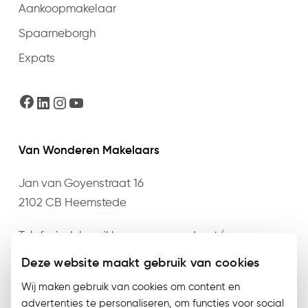
Aankoopmakelaar
Spaarneborgh
Expats
Facebook
LinkedIn
Instagram
YouTube
Van Wonderen Makelaars
Jan van Goyenstraat 16
2102 CB Heemstede
Telefonisch bereikbaar op maandag t/m
donderdag van 09:00 t/m 17:30 en vrijdag van
Deze website maakt gebruik van cookies
09:00 t/m 17:00 op het nummer
023 – 528 76 76
of
Wij maken gebruik van cookies om content en
mail
info@vanwonderen.nl
.
advertenties te personaliseren, om functies voor social