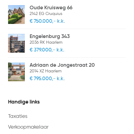
Oude Kruisweg 66
2142 EG Cruquius
€ 750.000,- k.k.
Engelenburg 343
2036 RK Haarlem
€ 379.000,- k.k.
Adriaan de Jongestraat 20
2014 XZ Haarlem
€ 795.000,- k.k.
Handige links
Taxaties
Verkoopmakelaar