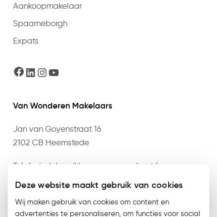
Aankoopmakelaar
Spaarneborgh
Expats
Facebook
LinkedIn
Instagram
YouTube
Van Wonderen Makelaars
Jan van Goyenstraat 16
2102 CB Heemstede
Telefonisch bereikbaar op maandag t/m
donderdag van 09:00 t/m 17:30 en vrijdag van
Deze website maakt gebruik van cookies
09:00 t/m 17:00 op het nummer
023 – 528 76 76
of
Wij maken gebruik van cookies om content en
mail
info@vanwonderen.nl
.
advertenties te personaliseren, om functies voor social