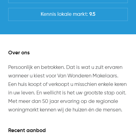
B
Kennis lokale markt:
9.5
Uitrusting
Soorten warm water
Elektrische boiler eigendom
Over ons
Parkeer faciliteiten
Openbaar parkeren
Persoonlijk en betrokken. Dat is wat u zult ervaren
wanneer u kiest voor Van Wonderen Makelaars.
Een huis koopt of verkoopt u misschien enkele keren
in uw leven. En wellicht is het uw grootste stap ooit.
Met meer dan 50 jaar ervaring op de regionale
woningmarkt kennen wij de huizen én de mensen.
Recent aanbod