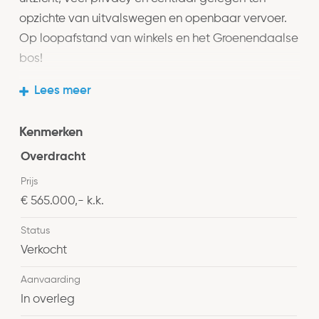
opzichte van uitvalswegen en openbaar vervoer.
Op loopafstand van winkels en het Groenendaalse
bos!
Lees meer
Indeling
Parterre: gezamenlijke entree met videofoon;
Kenmerken
toegang tot lift en trappenhuis; separate berging
(circa 10m²) en gemeenschappelijk gedeelte voor
Overdracht
fietsenstalling.
Prijs
€ 565.000,- k.k.
2e Verdieping: ruime vestibule met meterkast en
Status
garderobe; hal met modern toilet; moderne
Verkocht
badkamer voorzien van inloopdouche en
wastafelmeubel, wasmachine kast met boiler,
Aanvaarding
ruime woonkamer en moderne open keuken met
In overleg
inbouwapparatuur (totaal circa 55m2) en balkon op