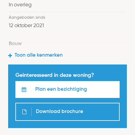
begane grond: hal, meterkast (elektra: 1
In overleg
krachtstroomgroep, 6 gewone groepen, 2
Aangeboden sinds
aardlekschakelaars en slimme meters), modern
12 oktober 2021
toilet, trapkast met provisieruimte,
doorzonwoonkamer met prachtige houten vloer,
een open keuken met diverse inbouwapparatuur
Bouw
en veel kastruimte.
Type object
Toon alle kenmerken
Woonhuis
Op de begane grond vindt u ook de fraai
Geinteresseerd in deze woning?
Soort
aangelegde achtertuin op het zuidoosten met
Eengezinswoning
achterom en voortuin met veel groen. Zowel de
Plan een bezichtiging
voor- als achtertuin hebben een buitenkraan. In de
Type
achtertuin staat ook een vrijstaande stenen schuur
Tussenwoning
voorzien van elektra (8m2).
Download brochure
Bouwjaar
1968
Terug naar de woning: