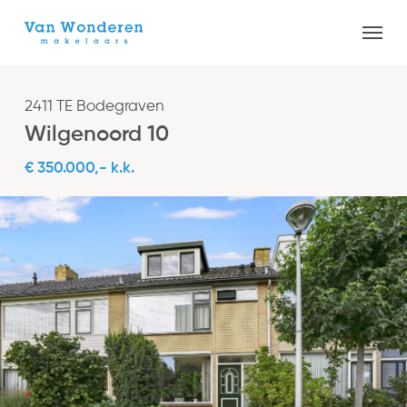
Skip
Menu
to
Close
main
Menu
content
2411 TE Bodegraven
Wilgenoord 10
€ 350.000,- k.k.