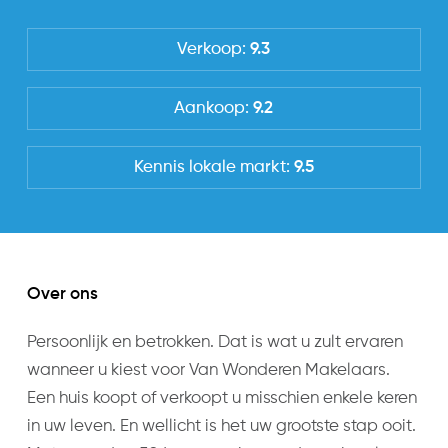
HR++ glas
Tuin
Verkoop:
9.3
Type
BEREIKBAARHEID:
Achtertuin
Het station bevindt zich op loopafstand. Het
Aankoop:
9.2
mooie groene park met o.a. water en diverse
Staat
speeltoestellen ligt op steenworp afstand. Ook
Fraai aangelegd
Kennis lokale markt:
9.5
diverse scholen in de directe omgeving.
Ligging
Uitvalswegen N11 en A12 zijn dichtbij. Er is
Zuidoost
voldoende parkeergelegenheid bij de woning.
Achterom
Heeft de woning uw aandacht getrokken?
Over ons
Ja
Bel dan nu voor een afspraak en we leiden u graag
Persoonlijk en betrokken. Dat is wat u zult ervaren
rond door de woning. T: 0235287676
Energieverbruik
wanneer u kiest voor Van Wonderen Makelaars.
Energielabel
Een huis koopt of verkoopt u misschien enkele keren
B
in uw leven. En wellicht is het uw grootste stap ooit.