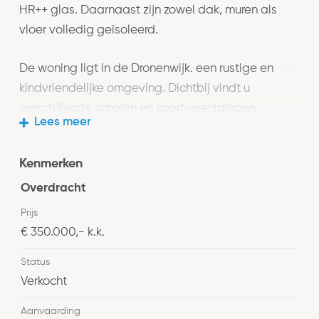
HR++ glas. Daarnaast zijn zowel dak, muren als
vloer volledig geïsoleerd.
De woning ligt in de Dronenwijk. een rustige en
kindvriendelijke omgeving. Dichtbij vindt u
verschillende scholen en sportverenigingen.
Lees meer
Neem een kijkje in de woning en laat u verrassen
Kenmerken
door de mooie lichtinval, de gezellige sfeer en de
fraai aangelegde voor- en achtertuin. Bel ons voor
Overdracht
een afspraak en wij leiden u graag aandachtig
Prijs
rond door de woning. Gedurende deze bezichtiging
€ 350.000,- k.k.
zullen wij u uitgebreid nog meer details vertellen.
Status
Verkocht
INDELING
Aanvaarding